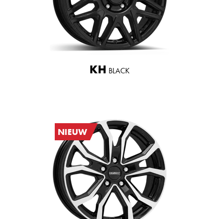
KH
BLACK
NIEUW