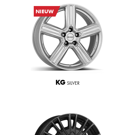
NIEUW
KG
SILVER