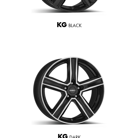
KG
BLACK
KG
DARK