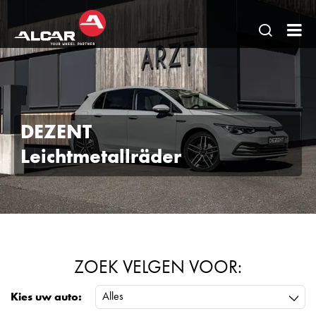
Open
AL
pagina
Be
zoeken
BV
DEZENT
Leichtmetallräder
ZOEK VELGEN VOOR:
Alles
Kies uw auto: