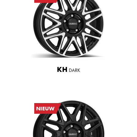
KH
DARK
NIEUW