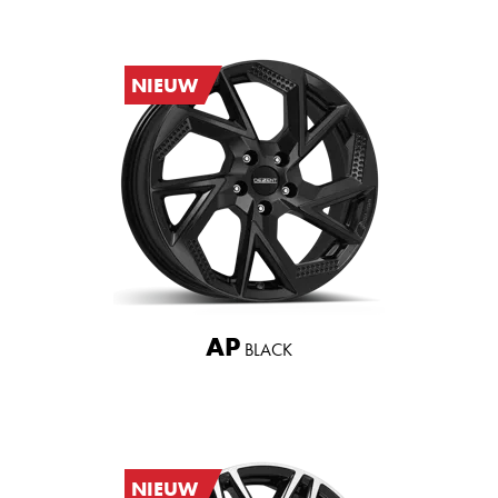
NIEUW
AP
BLACK
NIEUW