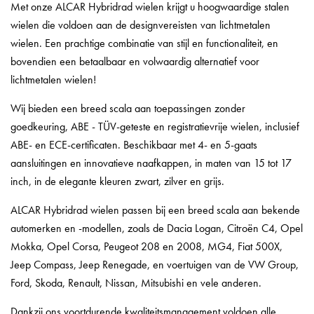
Met onze ALCAR Hybridrad wielen krijgt u hoogwaardige stalen
wielen die voldoen aan de designvereisten van lichtmetalen
wielen. Een prachtige combinatie van stijl en functionaliteit, en
bovendien een betaalbaar en volwaardig alternatief voor
lichtmetalen wielen!
Wij bieden een breed scala aan toepassingen zonder
goedkeuring, ABE - TÜV-geteste en registratievrije wielen, inclusief
ABE- en ECE-certificaten. Beschikbaar met 4- en 5-gaats
aansluitingen en innovatieve naafkappen, in maten van 15 tot 17
inch, in de elegante kleuren zwart, zilver en grijs.
ALCAR Hybridrad wielen passen bij een breed scala aan bekende
automerken en -modellen, zoals de Dacia Logan, Citroën C4, Opel
Mokka, Opel Corsa, Peugeot 208 en 2008, MG4, Fiat 500X,
Jeep Compass, Jeep Renegade, en voertuigen van de VW Group,
Ford, Skoda, Renault, Nissan, Mitsubishi en vele anderen.
Dankzij ons voortdurende kwaliteitsmanagement voldoen alle