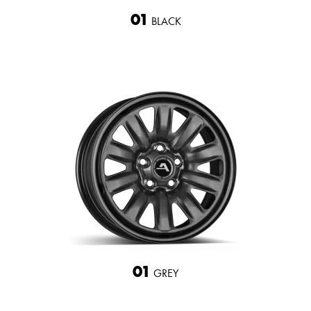
01
BLACK
01
GREY