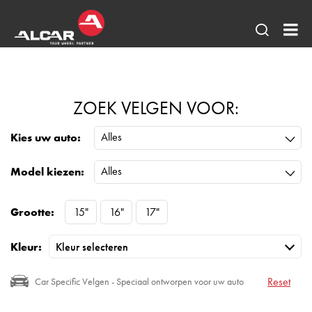
Open
AL
pagina
Be
zoeken
BV
ZOEK VELGEN VOOR:
Alles
Kies uw auto:
Alles
Model kiezen:
Grootte:
15"
16"
17"
Kleur:
Reset
Car Specific Velgen - Speciaal ontworpen voor uw auto