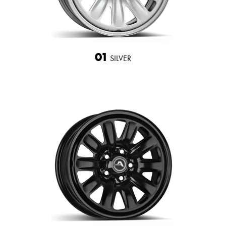
01
SILVER