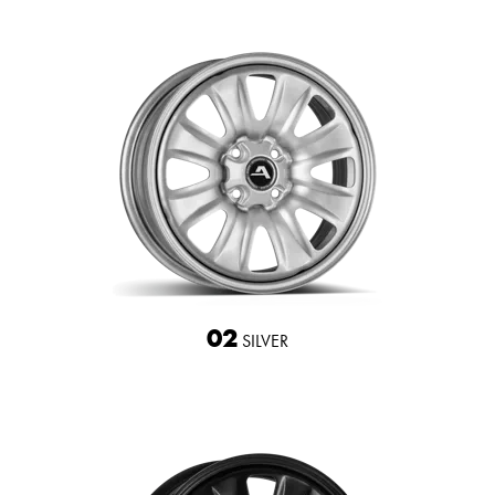
02
SILVER