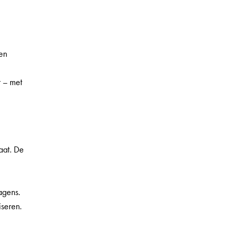
een
r – met
aat. De
agens.
iseren.