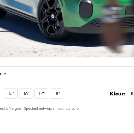
uto
Kleur:
15"
16"
17"
18"
ecific Velgen - Speciaal ontworpen voor uw auto