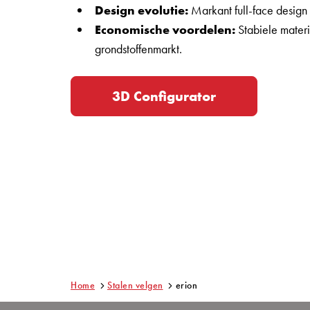
Design evolutie:
Markant full-face desig
Economische voordelen:
Stabiele mater
grondstoffenmarkt.
3D Configurator
Home
Stalen velgen
erion