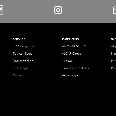
Facebook
Instagram
SERVICE
OVER ONS
WE
3D Configurator
ALCAR BENELUX
Al
TUV certificaten
ALCAR Groep
Imp
r
Dealer zoeken
Nieuws
Pri
Leden login
Kwaliteit & Techniek
Pri
Contact
Technologie