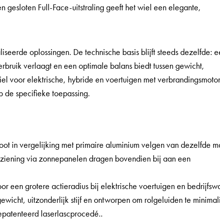
n gesloten Full-Face-uitstraling geeft het wiel een elegante,
seerde oplossingen. De technische basis blijft steeds dezelfde: 
bruik verlaagt en een optimale balans biedt tussen gewicht,
el voor elektrische, hybride en voertuigen met verbrandingsmoto
 de specifieke toepassing.
oot in vergelijking met primaire aluminium velgen van dezelfde m
rziening via zonnepanelen dragen bovendien bij aan een
r een grotere actieradius bij elektrische voertuigen en bedrijfsw
ewicht, uitzonderlijk stijf en ontworpen om rolgeluiden te minimal
epatenteerd laserlascprocedé..