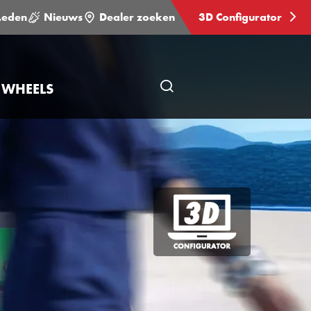
Leden
Nieuws
Dealer zoeken
3D Configurator
 WHEELS
Open
pagina
zoeken
3D
Configurator