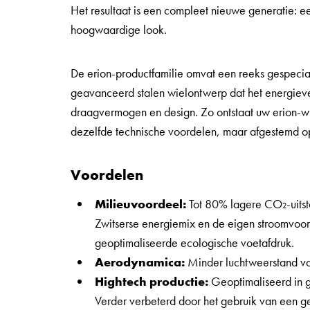
Het resultaat is een compleet nieuwe generatie: ee
hoogwaardige look.
De erion-productfamilie omvat een reeks gespeciali
geavanceerd stalen wielontwerp dat het energiever
draagvermogen en design. Zo ontstaat uw erion-wi
dezelfde technische voordelen, maar afgestemd op
Voordelen
Milieuvoordeel:
Tot 80% lagere CO₂-uitst
Zwitserse energiemix en de eigen stroomvoo
geoptimaliseerde ecologische voetafdruk.
Aerodynamica:
Minder luchtweerstand voo
Hightech productie:
Geoptimaliseerd in g
Verder verbeterd door het gebruik van een g