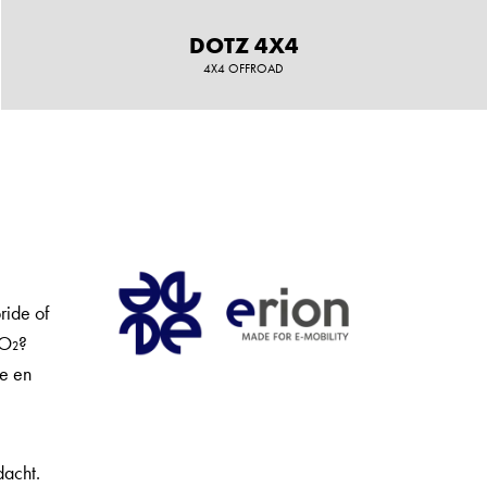
DOTZ 4X4
4X4 OFFROAD
ride of
CO₂?
ie en
dacht.