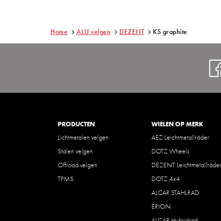
Home
ALU velgen
DEZENT
KS graphite
PRODUCTEN
WIELEN OP MERK
Lichtmetalen velgen
AEZ Leichtmetallräder
Stalen velgen
DOTZ Wheels
Offroad velgen
DEZENT Leichtmetallräde
TPMS
DOTZ 4x4
ALCAR STAHLRAD
ERION
ALCAR Hybridrad