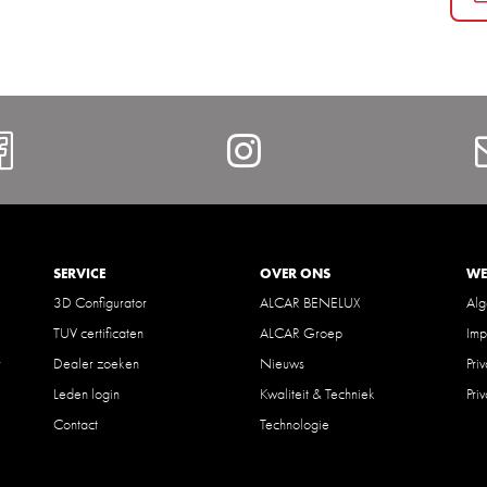
Facebook
Instagram
SERVICE
OVER ONS
WE
3D Configurator
ALCAR BENELUX
Al
TUV certificaten
ALCAR Groep
Imp
r
Dealer zoeken
Nieuws
Pri
Leden login
Kwaliteit & Techniek
Pri
Contact
Technologie