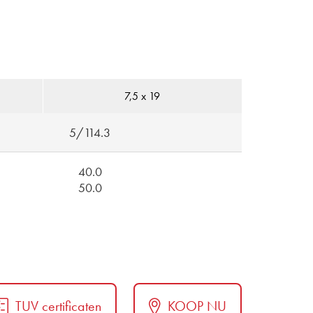
7,5 x 19
5/114.3
40.0
50.0
TUV certificaten
KOOP NU