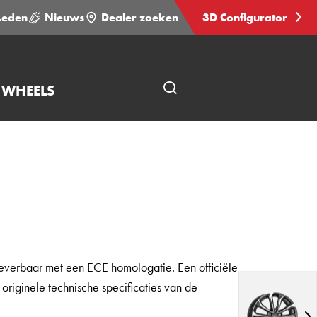
Leden
Nieuws
Dealer zoeken
3D Configurator
 WHEELS
Open
pagina
zoeken
everbaar met een ECE homologatie. Een officiële
originele technische specificaties van de