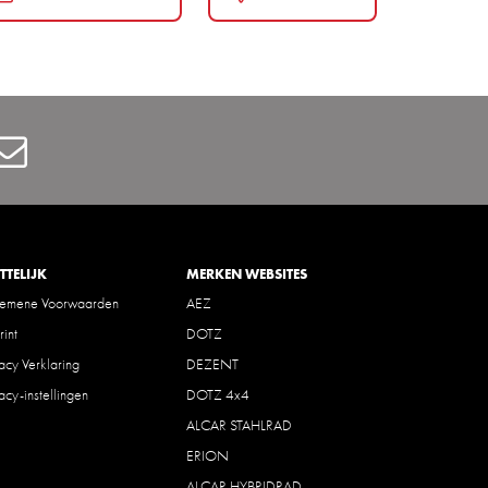
Contact
TTELIJK
MERKEN WEBSITES
gemene Voorwaarden
AEZ
rint
DOTZ
vacy Verklaring
DEZENT
vacy-instellingen
DOTZ 4x4
ALCAR STAHLRAD
ERION
ALCAR HYBRIDRAD