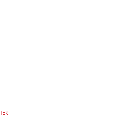
N
TER