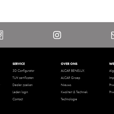
Facebook
Instagram
SERVICE
OVER ONS
WE
3D Configurator
ALCAR BENELUX
Al
TUV certificaten
ALCAR Groep
Imp
r
Dealer zoeken
Nieuws
Pri
Leden login
Kwaliteit & Techniek
Pri
Contact
Technologie