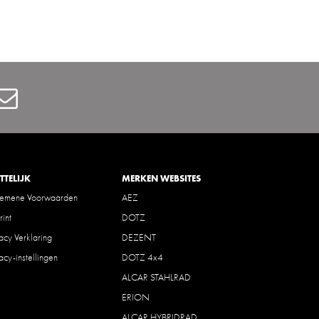
Contact
TTELIJK
MERKEN WEBSITES
gemene Voorwaarden
AEZ
rint
DOTZ
vacy Verklaring
DEZENT
vacy-instellingen
DOTZ 4x4
ALCAR STAHLRAD
ERION
ALCAR HYBRIDRAD