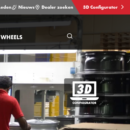
Leden
Nieuws
Dealer zoeken
3D Configurator
 WHEELS
Open
pagina
zoeken
3D
Configurator