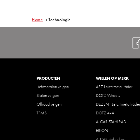
Home
Technologie
PRODUCTEN
WIELEN OP MERK
Lichtmetalen velgen
AEZ Leichtmetallräder
Stalen velgen
DOTZ Wheels
Offroad velgen
DEZENT Leichtmetallräde
TPMS
DOTZ 4x4
ALCAR STAHLRAD
ERION
ALCAR Hybridrad