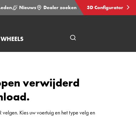
Leden
Nieuws
Dealer zoeken
3D Configurator
 WHEELS
Open
pagina
zoeken
ppen verwijderd
nload.
 velgen. Kies uw voertuig en het type velg en