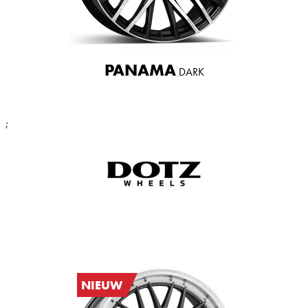
PANAMA
DARK
;
NIEUW