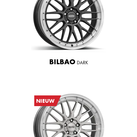
BILBAO
DARK
NIEUW