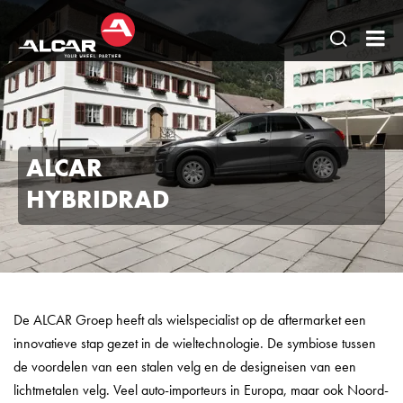
Open
AL
pagina
Be
zoeken
BV
ALCAR
HYBRIDRAD
De ALCAR Groep heeft als wielspecialist op de aftermarket een
innovatieve stap gezet in de wieltechnologie. De symbiose tussen
de voordelen van een stalen velg en de designeisen van een
lichtmetalen velg. Veel auto-importeurs in Europa, maar ook Noord-