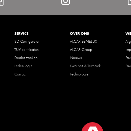
Facebook
Instagram
SERVICE
OVER ONS
WE
3D Configurator
ALCAR BENELUX
Al
TUV certificaten
ALCAR Groep
Imp
r
Dealer zoeken
Nieuws
Pri
Leden login
Kwaliteit & Techniek
Pri
Contact
Technologie