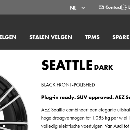
Contact
NL
ELGEN
STALEN VELGEN
TPMS
SPARE
SEATTLE
DARK
BLACK FRONT-POLISHED
Plug-in ready. SUV approved. AEZ Se
AEZ Seattle combineert een elegante uitstrali
hoge draagvermogen tot 1.085 kg per wiel is
volledig elektrische voertuigen. Van Audi t