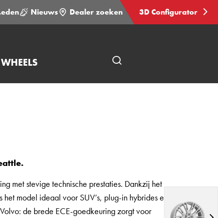
Leden
Nieuws
Dealer zoeken
3D Configurator
 WHEELS
Open
pagina
zoeken
attle.
ng met stevige technische prestaties. Dankzij het
 het model ideaal voor SUV’s, plug-in hybrides en
ot Volvo: de brede ECE-goedkeuring zorgt voor