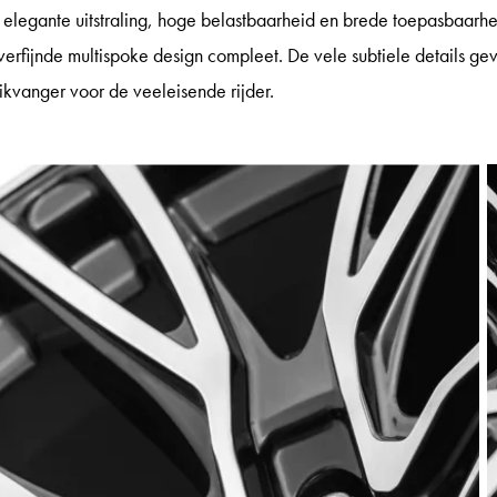
jn elegante uitstraling, hoge belastbaarheid en brede toepasbaar
verfijnde multispoke design compleet. De vele subtiele details ge
ikvanger voor de veeleisende rijder.