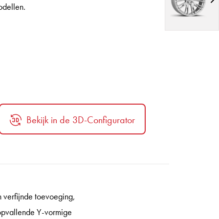
dellen.
Bekijk in de 3D-Configurator
h verfijnde toevoeging,
 opvallende Y-vormige