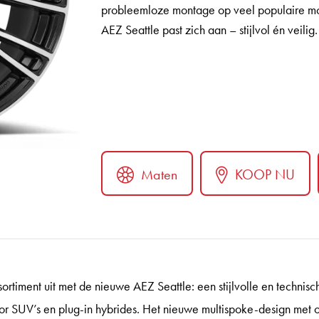
probleemloze montage op veel populaire mo
AEZ Seattle past zich aan – stijlvol én veilig.
Maten
KOOP NU
ter
ortiment uit met de nieuwe AEZ Seattle: een stijlvolle en technisc
or SUV’s en plug-in hybrides. Het nieuwe multispoke-design met