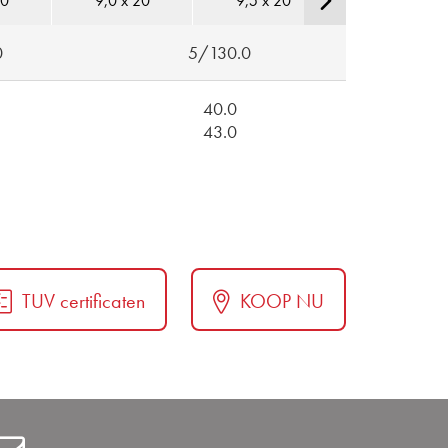
20
9,0 x 20
9,5 x 20
10,0 x 20
0
5/130.0
40.0
43.0
TUV certificaten
KOOP NU