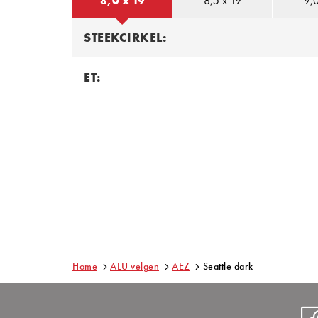
8,0 x 19
8,5 x 19
9,0
STEEKCIRKEL:
ET:
Home
ALU velgen
AEZ
Seattle dark