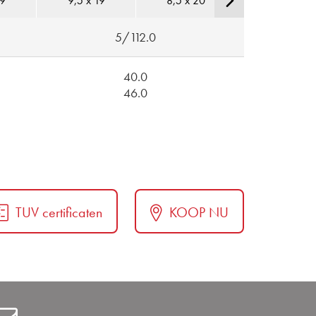
19
9,5 x 19
8,5 x 20
9,0 x 20
5/112.0
40.0
46.0
TUV certificaten
KOOP NU