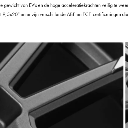
 gewicht van EV's en de hoge acceleratiekrachten veilig te wee
t 9,5x20″ en er zijn verschillende ABE en ECE-certificeringen di