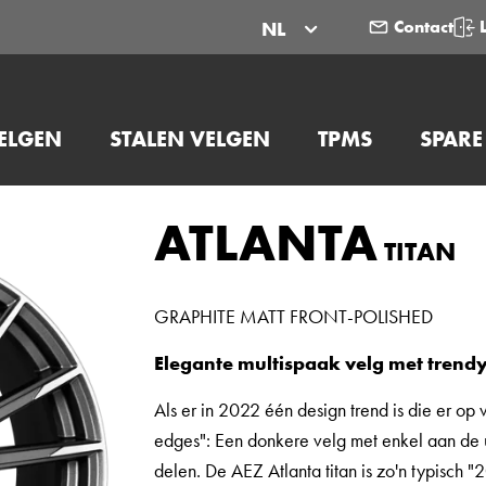
Contact
NL
ELGEN
STALEN VELGEN
TPMS
SPARE
ATLANTA
TITAN
GRAPHITE MATT FRONT-POLISHED
Elegante multispaak velg met trend
Als er in 2022 één design trend is die er op 
edges": Een donkere velg met enkel aan de u
delen. De AEZ Atlanta titan is zo'n typisch 