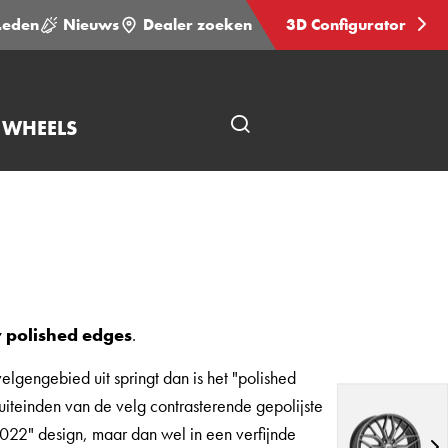
Leden
Nieuws
Dealer zoeken
3D Configurator
 WHEELS
Open
pagina
zoeken
y polished edges
.
velgengebied uit springt dan is het "polished
iteinden van de velg contrasterende gepolijste
"2022" design, maar dan wel in een verfijnde