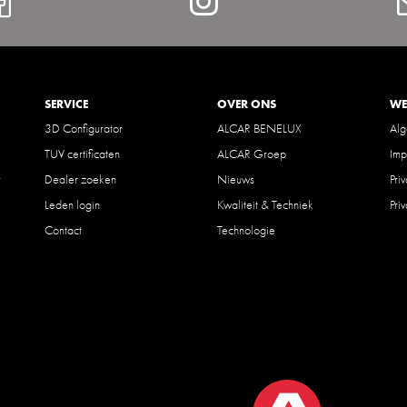
Facebook
Instagram
SERVICE
OVER ONS
WE
3D Configurator
ALCAR BENELUX
Al
TUV certificaten
ALCAR Groep
Imp
r
Dealer zoeken
Nieuws
Pri
Leden login
Kwaliteit & Techniek
Pri
Contact
Technologie