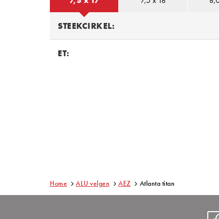
7,5 x 17
7,5 x 18
8,0
STEEKCIRKEL:
ET:
Home
ALU velgen
AEZ
Atlanta titan