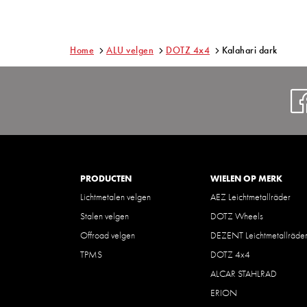
Home
ALU velgen
DOTZ 4x4
Kalahari dark
PRODUCTEN
WIELEN OP MERK
Lichtmetalen velgen
AEZ Leichtmetallräder
Stalen velgen
DOTZ Wheels
Offroad velgen
DEZENT Leichtmetallräde
TPMS
DOTZ 4x4
ALCAR STAHLRAD
ERION