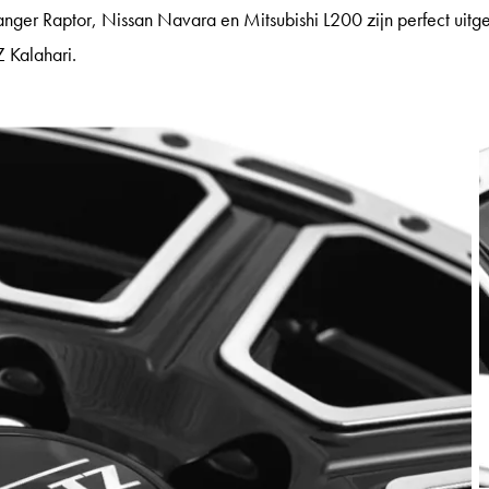
ger Raptor, Nissan Navara en Mitsubishi L200 zijn perfect uitger
 Kalahari.