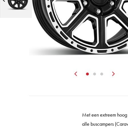
Zurück
Wei
Met een extreem hoog d
alle buscampers (Carav