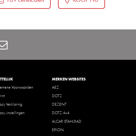
Contact
TTELIJK
MERKEN WEBSITES
gemene Voorwaarden
AEZ
rint
DOTZ
vacy Verklaring
DEZENT
vacy-instellingen
DOTZ 4x4
ALCAR STAHLRAD
ERION