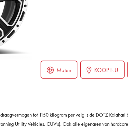
Maten
KOOP NU
ter
raagvermogen tot 1150 kilogram per velg is de DOTZ Kalahari b
anning Utility Vehicles, CUV's). Ook alle eigenaren van hardcore