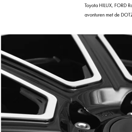
Toyota HILUX, FORD Ran
avonturen met de DOTZ