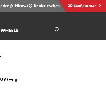
Leden
Nieuws
Dealer zoeken
3D Configurator
 WHEELS
Open
pagina
zoeken
K
CUV) velg