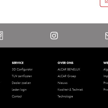
Facebook
Instagram
SERVICE
OVER ONS
WE
3D Configurator
ALCAR BENELUX
Al
TUV certificaten
ALCAR Groep
Imp
r
Dealer zoeken
Nieuws
Pri
Leden login
Kwaliteit & Techniek
Pri
Contact
Technologie