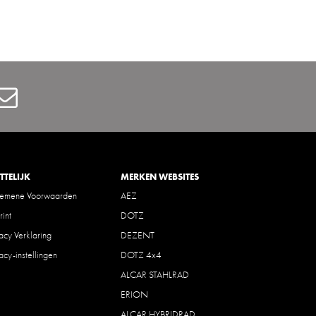
Contact
TTELIJK
MERKEN WEBSITES
gemene Voorwaarden
AEZ
rint
DOTZ
vacy Verklaring
DEZENT
vacy-instellingen
DOTZ 4x4
ALCAR STAHLRAD
ERION
ALCAR HYBRIDRAD