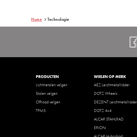
Home
Technologie
PRODUCTEN
WIELEN OP MERK
Lichtmetalen velgen
AEZ Leichtmetallräder
Stalen velgen
DOTZ Wheels
Offroad velgen
DEZENT Leichtmetallräde
TPMS
DOTZ 4x4
ALCAR STAHLRAD
ERION
ALCAR Hybridrad