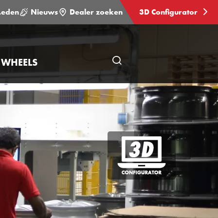
Leden
Nieuws
Dealer zoeken
3D Configurator
 WHEELS
Open
pagina
zoeken
3D
Configurator