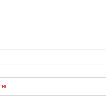
N
TER