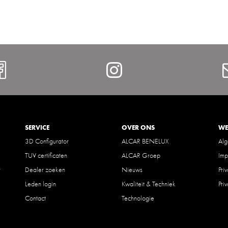
Facebook
Instagram
SERVICE
OVER ONS
WE
3D Configurator
ALCAR BENELUX
Al
TUV certificaten
ALCAR Groep
Imp
r
Dealer zoeken
Nieuws
Pri
Leden login
Kwaliteit & Techniek
Pri
Contact
Technologie