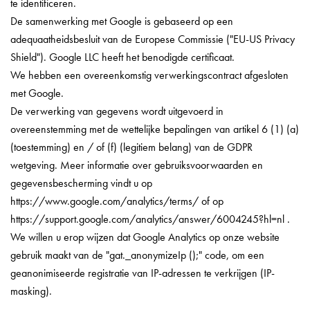
te identificeren.
De samenwerking met Google is gebaseerd op een
adequaatheidsbesluit van de Europese Commissie ("EU-US Privacy
Shield"). Google LLC heeft het benodigde certificaat.
We hebben een overeenkomstig verwerkingscontract afgesloten
met Google.
De verwerking van gegevens wordt uitgevoerd in
overeenstemming met de wettelijke bepalingen van artikel 6 (1) (a)
(toestemming) en / of (f) (legitiem belang) van de GDPR
wetgeving. Meer informatie over gebruiksvoorwaarden en
gegevensbescherming vindt u op
https://www.google.com/analytics/terms/ of op
https://support.google.com/analytics/answer/6004245?hl=nl .
We willen u erop wijzen dat Google Analytics op onze website
gebruik maakt van de "gat._anonymizeIp ();" code, om een ​​
geanonimiseerde registratie van IP-adressen te verkrijgen (IP-
masking).