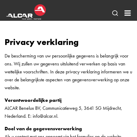
Open
AL
pagina
Be
zoeken
Privacy verklaring
BV
De bescherming van uw persoonlijke gegevens is belangrijk voor
ons. Wij zullen uw gegevens uitsluitend verwerken op basis van
wettelijke voorschriften. In deze privacy verklaring informeren we u
over de belangrijkste aspecten van gegevensverwerking op onze
website.
Verantwoordelijke partij
ALCAR Benelux BV, Communicatieweg 5, 3641 SG Mijdrecht,
Nederland. E: info@alcar.nl.
Doel van de gegevensverwerking
Als u contact met ons opneemt via het formulier op de website