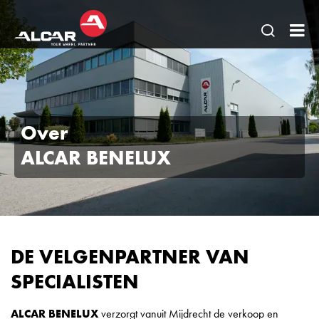
Open
AL
pagina
Be
zoeken
BV
Over
ALCAR BENELUX
DE VELGENPARTNER VAN
SPECIALISTEN
ALCAR BENELUX
verzorgt vanuit Mijdrecht de verkoop en