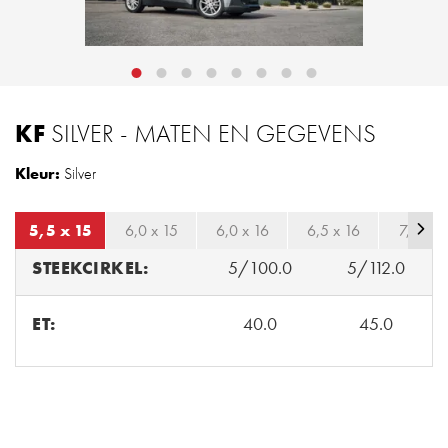
KF
SILVER - MATEN EN GEGEVENS
Kleur:
Silver
5,5 x 15
6,0 x 15
6,0 x 16
6,5 x 16
7,0 x 1
STEEKCIRKEL:
5/100.0
5/112.0
ET:
40.0
45.0