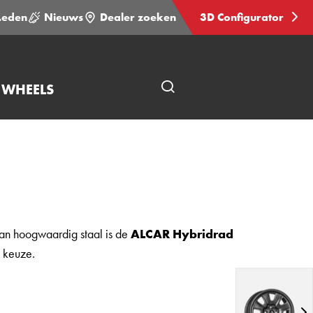
Leden
Nieuws
Dealer zoeken
3D Configurator
 WHEELS
Open
pagina
zoeken
van hoogwaardig staal is de
ALCAR Hybridrad
e keuze.