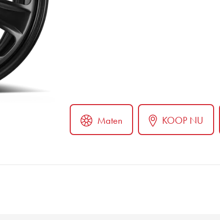
Maten
KOOP NU
er