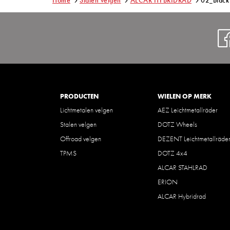
Home
Stalen velgen
ALCAR HYBRIDRAD
02_Black
PRODUCTEN
WIELEN OP MERK
Lichtmetalen velgen
AEZ Leichtmetallräder
Stalen velgen
DOTZ Wheels
Offroad velgen
DEZENT Leichtmetallräde
TPMS
DOTZ 4x4
ALCAR STAHLRAD
ERION
ALCAR Hybridrad