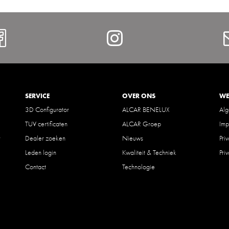
Facebook
Instagram
SERVICE
OVER ONS
WE
3D Configurator
ALCAR BENELUX
Al
TUV certificaten
ALCAR Groep
Imp
r
Dealer zoeken
Nieuws
Pri
Leden login
Kwaliteit & Techniek
Pri
Contact
Technologie