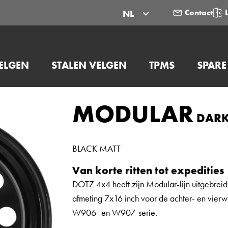
Contact
NL
ELGEN
STALEN VELGEN
TPMS
SPARE
MODULAR
DAR
BLACK MATT
Van korte ritten tot expedities
DOTZ 4x4 heeft zijn Modular-lijn uitgebreid
afmeting 7x16 inch voor de achter- en vier
W906- en W907-serie.