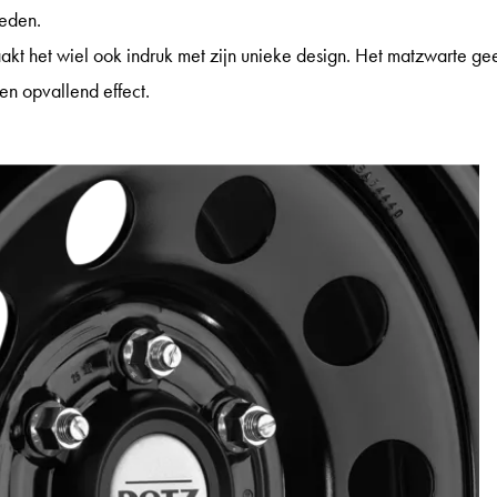
eden.
aakt het wiel ook indruk met zijn unieke design. Het matzwarte gee
en opvallend effect.