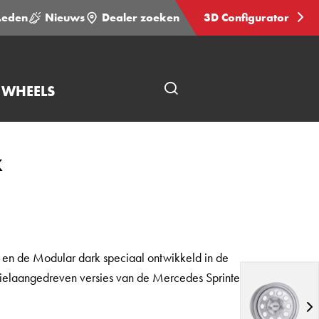
Leden
Nieuws
Dealer zoeken
3D Configurator
 WHEELS
Open
pagina
zoeken
K
 en de Modular dark speciaal ontwikkeld in de
wielaangedreven versies van de Mercedes Sprinter