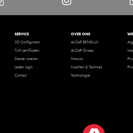
Facebook
Instagram
SERVICE
OVER ONS
WE
3D Configurator
ALCAR BENELUX
Al
TUV certificaten
ALCAR Groep
Imp
r
Dealer zoeken
Nieuws
Pri
Leden login
Kwaliteit & Techniek
Pri
Contact
Technologie