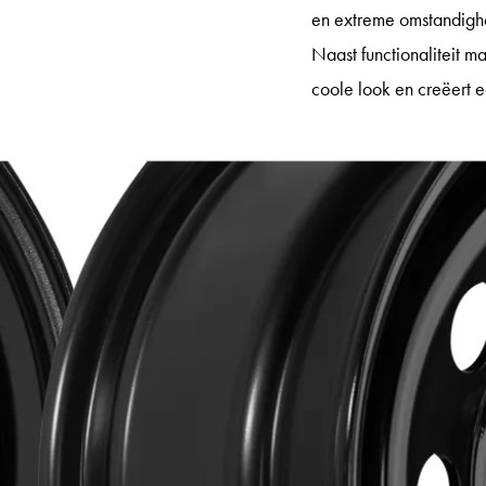
en extreme omstandigh
Naast functionaliteit m
coole look en creëert e