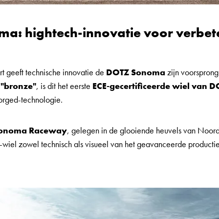
a: hightech-innovatie voor verbet
rt geeft technische innovatie de
DOTZ Sonoma
zijn voorsprong
n
"bronze"
, is dit het eerste
ECE-gecertificeerde wiel van 
orged-technologie.
onoma Raceway
, gelegen in de glooiende heuvels van Noord
ch-wiel zowel technisch als visueel van het geavanceerde producti