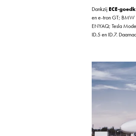
Dankzij
ECE-goedk
en e-tron GT; BMW i
ENYAQ; Tesla Model
ID.5 en ID.7. Daarnaa