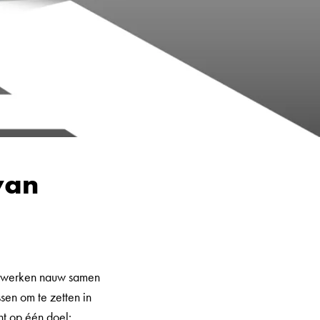
van
s werken nauw samen
en om te zetten in
ht op één doel: