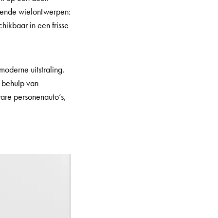
lende wielontwerpen:
chikbaar in een frisse
moderne uitstraling.
t behulp van
ware personenauto’s,