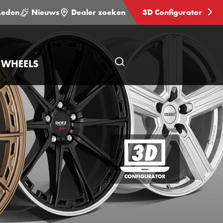
Leden
Nieuws
Dealer zoeken
3D Configurator
 WHEELS
Open
pagina
zoeken
3D
Configurator