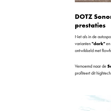
DOTZ Sonom
prestaties
Net als in de autospo
varianten
"dark"
e
ontwikkeld met flowf
Vernoemd naar de
S
profiteert dit highte