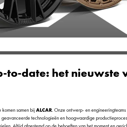
up-to-date: het nieuwste 
tie komen samen bij
ALCAR
. Onze ontwerp- en engineeringteam
, geavanceerde technologieën en hoogwaardige productieprocess
wielen. Altijd afgestemd op de behoeften van het moment en geric