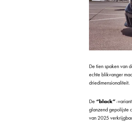
De tien spaken van 
echte blikvanger ma
driedimensionaliteit.
De
“black”
-varian
glanzend gepolijste 
van 2025 verkrijgba