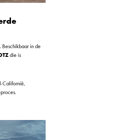
erde
. Beschikbaar in de
DOTZ
die is
-Californië,
eproces.