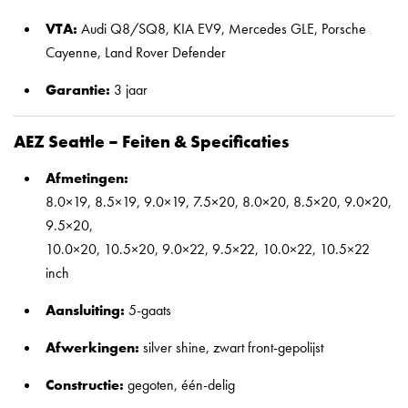
VTA:
Audi Q8/SQ8, KIA EV9, Mercedes GLE, Porsche
Cayenne, Land Rover Defender
Garantie:
3 jaar
AEZ Seattle – Feiten & Specificaties
Afmetingen:
8.0×19, 8.5×19, 9.0×19, 7.5×20, 8.0×20, 8.5×20, 9.0×20,
9.5×20,
10.0×20, 10.5×20, 9.0×22, 9.5×22, 10.0×22, 10.5×22
inch
Aansluiting:
5-gaats
Afwerkingen:
silver shine, zwart front-gepolijst
Constructie:
gegoten, één-delig