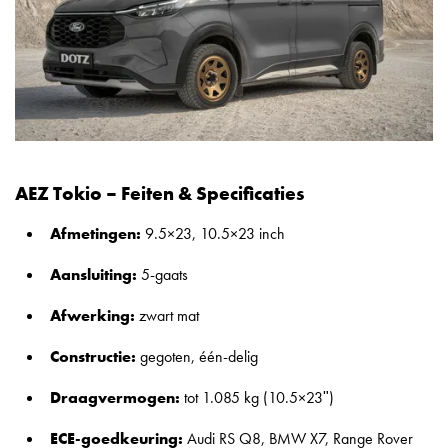
AEZ Tokio – Feiten & Specificaties
Afmetingen:
9.5×23, 10.5×23 inch
Aansluiting:
5-gaats
Afwerking:
zwart mat
Constructie:
gegoten, één-delig
Draagvermogen:
tot 1.085 kg (10.5×23ʺ)
ECE-goedkeuring:
Audi RS Q8, BMW X7, Range Rover