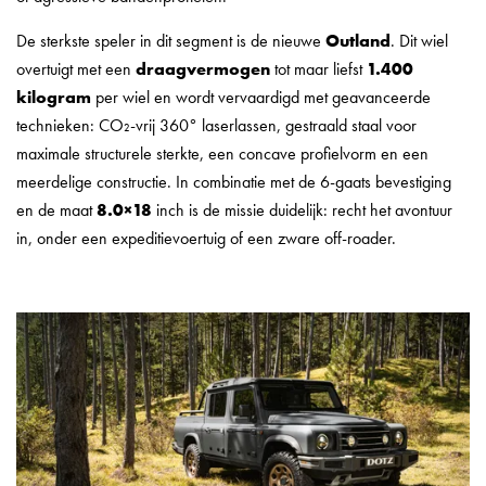
De sterkste speler in dit segment is de nieuwe
Outland
. Dit wiel
overtuigt met een
draagvermogen
tot maar liefst
1.400
kilogram
per wiel en wordt vervaardigd met geavanceerde
technieken: CO₂-vrij 360° laserlassen, gestraald staal voor
maximale structurele sterkte, een concave profielvorm en een
meerdelige constructie. In combinatie met de 6-gaats bevestiging
en de maat
8.0×18
inch is de missie duidelijk: recht het avontuur
in, onder een expeditievoertuig of een zware off-roader.