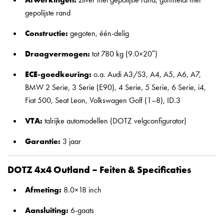
gepolijste rand
Constructie:
gegoten, één-delig
Draagvermogen:
tot 780 kg (9.0×20ʺ)
ECE-goedkeuring:
o.a. Audi A3/S3, A4, A5, A6, A7,
BMW 2 Serie, 3 Serie (E90), 4 Serie, 5 Serie, 6 Serie, i4,
Fiat 500, Seat Leon, Volkswagen Golf (1–8), ID.3
VTA:
talrijke automodellen (DOTZ velgconfigurator)
Garantie:
3 jaar
DOTZ 4x4 Outland – Feiten & Specificaties
Afmeting:
8.0×18 inch
Aansluiting:
6-gaats