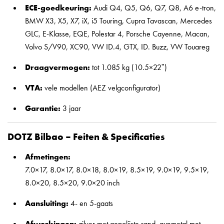
ECE-goedkeuring:
Audi Q4, Q5, Q6, Q7, Q8, A6 e-tron,
BMW X3, X5, X7, iX, i5 Touring, Cupra Tavascan, Mercedes
GLC, E-Klasse, EQE, Polestar 4, Porsche Cayenne, Macan,
Volvo S/V90, XC90, VW ID.4, GTX, ID. Buzz, VW Touareg
Draagvermogen:
tot 1.085 kg (10.5×22ʺ)
VTA:
vele modellen (AEZ velgconfigurator)
Garantie:
3 jaar
DOTZ Bilbao – Feiten & Specificaties
Afmetingen:
7.0×17, 8.0×17, 8.0×18, 8.0×19, 8.5×19, 9.0×19, 9.5×19,
8.0×20, 8.5×20, 9.0×20 inch
Aansluiting:
4- en 5-gaats
Afwerkingen:
zilver met gepolijste rand, gunmetal met