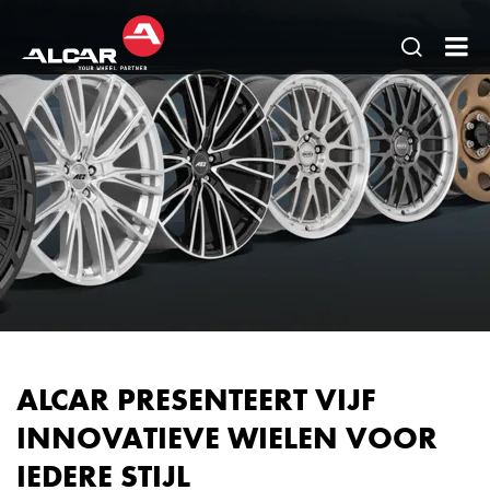
Open
AL
pagina
Be
zoeken
BV
ALCAR PRESENTEERT VIJF
INNOVATIEVE WIELEN VOOR
IEDERE STIJL