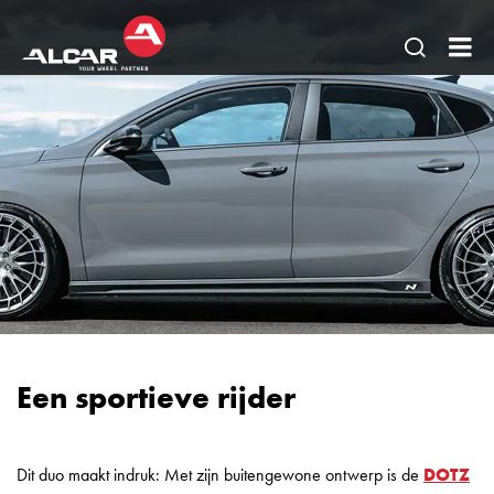
Open
AL
pagina
Be
zoeken
BV
Een sportieve rijder
Dit duo maakt indruk: Met zijn buitengewone ontwerp is de
DOTZ