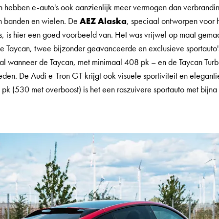
en hebben e-auto's ook aanzienlijk meer vermogen dan verbrandi
an banden en wielen. De
AEZ Alaska
, speciaal ontworpen voor
o's, is hier een goed voorbeeld van. Het was vrijwel op maat gema
e Taycan, twee bijzonder geavanceerde en exclusieve sportauto
ral wanneer de Taycan, met minimaal 408 pk – en de Taycan Tur
den. De Audi e-Tron GT krijgt ook visuele sportiviteit en elegan
 pk (530 met overboost) is het een raszuivere sportauto met bijn