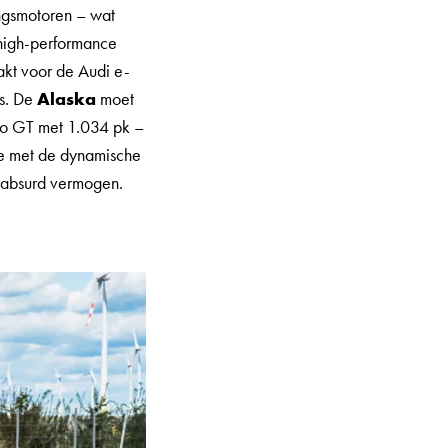
ngsmotoren – wat
 high-performance
akt voor de Audi e-
's. De
Alaska
moet
bo GT met 1.034 pk –
tie met de dynamische
a absurd vermogen.