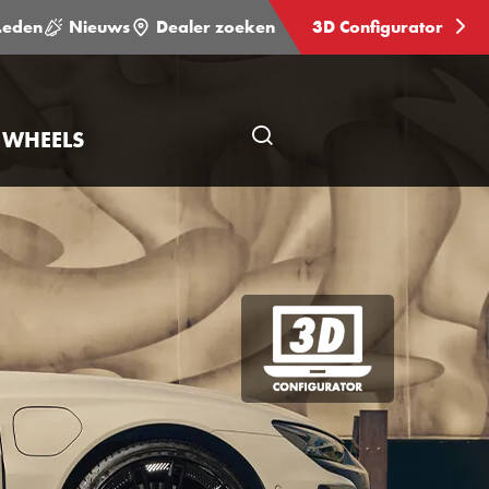
Leden
Nieuws
Dealer zoeken
3D Configurator
 WHEELS
Open
pagina
zoeken
3D
Configurator