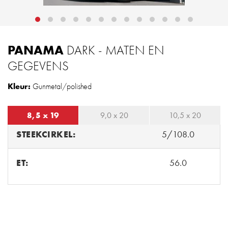
PANAMA
DARK - MATEN EN
GEGEVENS
Kleur:
Gunmetal/polished
8,5 x 19
9,0 x 20
10,5 x 20
STEEKCIRKEL:
5/108.0
ET:
56.0