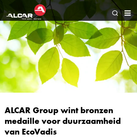
Open
AL
pagina
Be
zoeken
BV
ALCAR Group wint bronzen
medaille voor duurzaamheid
van EcoVadis