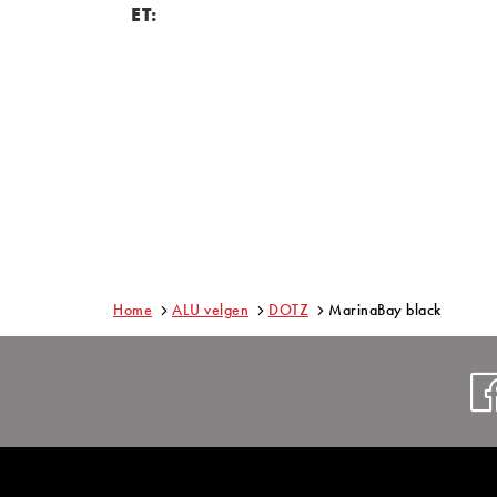
ET:
Home
ALU velgen
DOTZ
MarinaBay black