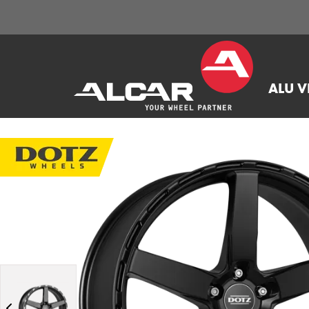
ALU V