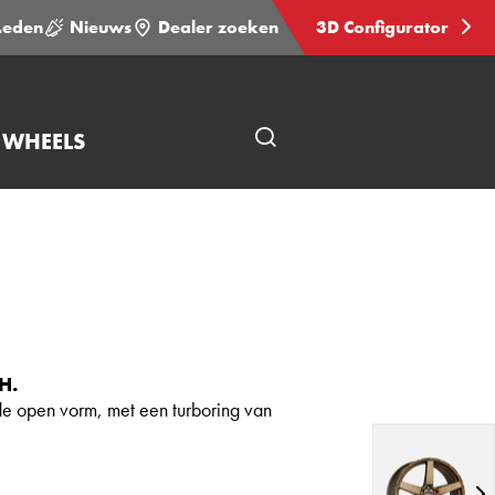
Leden
Nieuws
Dealer zoeken
3D Configurator
 WHEELS
Open
pagina
zoeken
H.
 de open vorm, met een turboring van