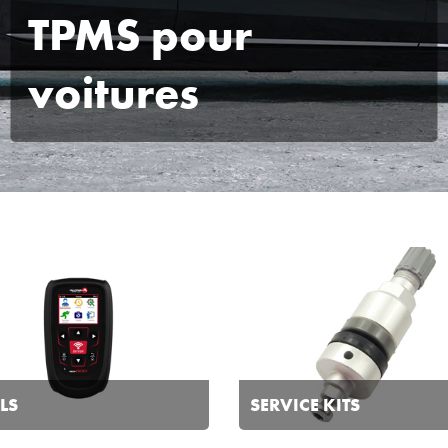
TPMS pour
voitures
LS
SERVICE KITS