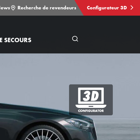
ews
Recherche de revendeurs
Configurateur 3D
E SECOURS
Ouvrir
une
recherche
Configurateur
3D