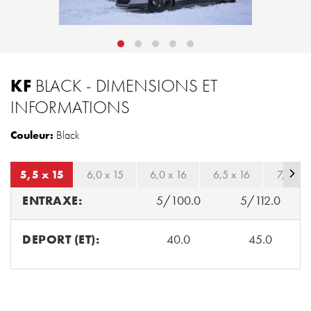
KF
BLACK - DIMENSIONS ET
INFORMATIONS
Couleur:
Black
5,5 x 15
6,0 x 15
6,0 x 16
6,5 x 16
7,0 x 1
ENTRAXE:
5/100.0
5/112.0
DEPORT (ET):
40.0
45.0