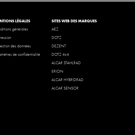
NTIONS LÉGALES
SITES WEB DES MARQUES
ditions générales
AEZ
ression
DOTZ
tection des données
DEZENT
amètres de confidentialité
DOTZ 4x4
ALCAR STAHLRAD
ERION
ALCAR HYBRIDRAD
ALCAR SENSOR