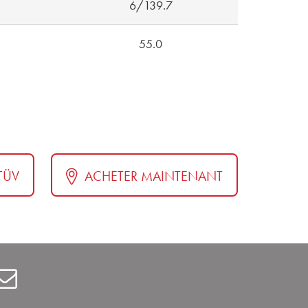
6/139.7
55.0
 TÜV
ACHETER MAINTENANT
carBenelux
Contact