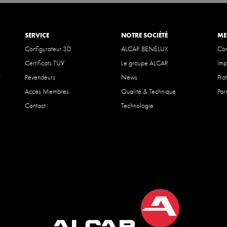
SERVICE
NOTRE SOCIÉTÉ
ME
Configurateur 3D
ALCAR BENELUX
Con
Certificats TÜV
Le groupe ALCAR
Imp
r
Revendeurs
News
Pro
Accès Membres
Qualité & Technique
Par
Contact
Technologie