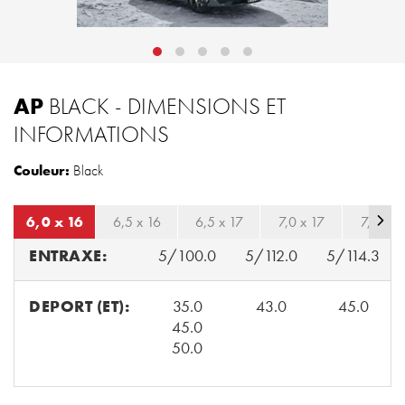
AP
BLACK - DIMENSIONS ET
INFORMATIONS
Couleur:
Black
6,0 x 16
6,5 x 16
6,5 x 17
7,0 x 17
7,0 x 1
ENTRAXE:
5/100.0
5/112.0
5/114.3
DEPORT (ET):
35.0
43.0
45.0
45.0
50.0