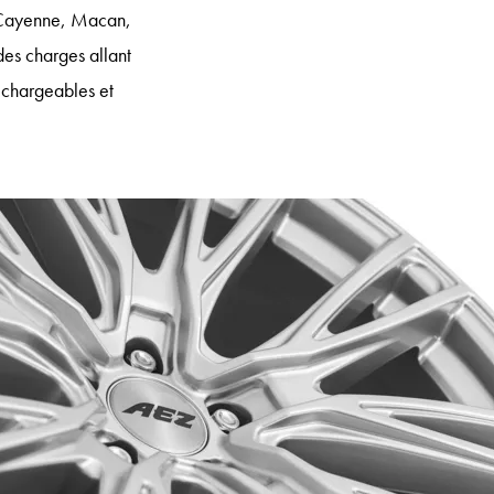
e Cayenne, Macan,
es charges allant
echargeables et