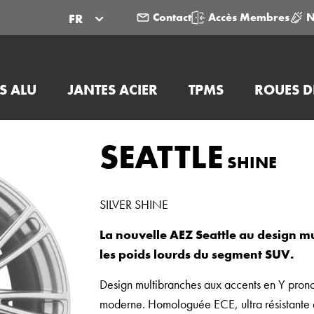
Contact
Accès Membres
N
FR
S ALU
JANTES ACIER
TPMS
ROUES D
SEATTLE
SHINE
SILVER SHINE
La nouvelle AEZ Seattle au design m
les poids lourds du segment SUV.
Design multibranches aux accents en Y pronon
moderne. Homologuée ECE, ultra résistante e