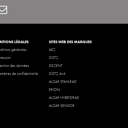
carBenelux
Contact
NTIONS LÉGALES
SITES WEB DES MARQUES
ditions générales
AEZ
ression
DOTZ
tection des données
DEZENT
amètres de confidentialité
DOTZ 4x4
ALCAR STAHLRAD
ERION
ALCAR HYBRIDRAD
ALCAR SENSOR