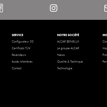
https://www.facebook.com/Al
Instagram
SERVICE
NOTRE SOCIÉTÉ
ME
Configurateur 3D
ALCAR BENELUX
Con
Certificats TÜV
Le groupe ALCAR
Imp
r
Revendeurs
News
Pro
Accès Membres
Qualité & Technique
Par
Contact
Technologie