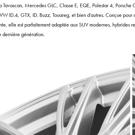
pra Tavascan, Mercedes GLC, Classe E, EQE, Polestar 4, Porsch
W ID.4, GTX, ID. Buzz, Touareg, et bien d’autres. Conçue pour d
ante, elle est parfaitement adaptée aux SUV modernes, hybrides r
e dernière génération.