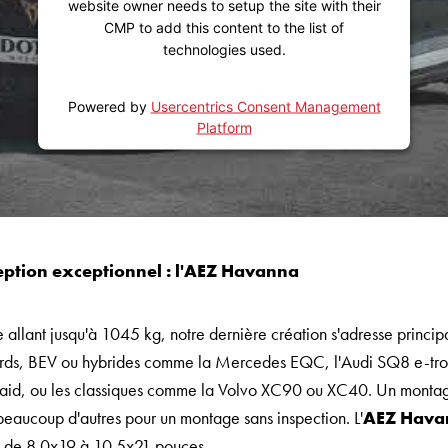
website owner needs to setup the site with their
CMP to add this content to the list of
technologies used.
Powered by
Usercentrics Consent Management
Platform
ption exceptionnel : l'AEZ Havanna
 allant jusqu'à 1045 kg, notre dernière création s'adresse princ
urds, BEV ou hybrides comme la Mercedes EQC, l'Audi SQ8 e-tron
laid, ou les classiques comme la Volvo XC90 ou XC40. Un montag
beaucoup d'autres pour un montage sans inspection. L'
AEZ Hava
nt de 8.0x19 à 10.5x21 pouces.