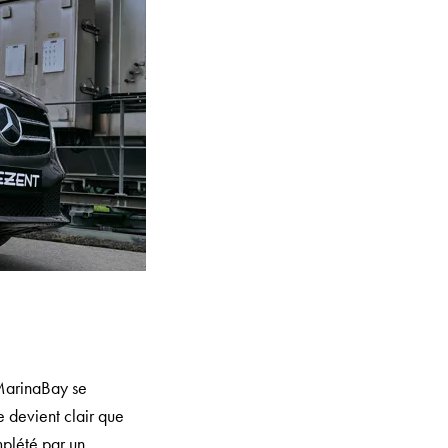
 MarinaBay se
 devient clair que
mplété par un