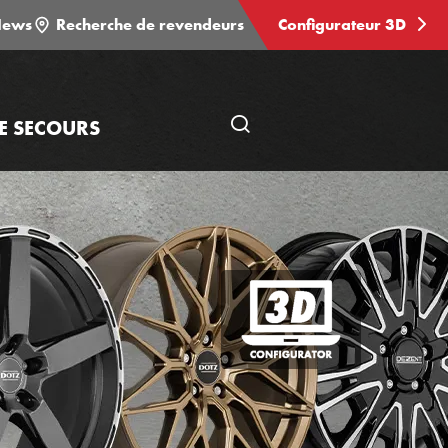
ews
Recherche de revendeurs
Configurateur 3D
E SECOURS
Ouvrir
une
recherche
Configurateur
3D