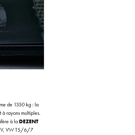
orme de 1350 kg : la
 à rayons multiples.
nfère à la
DEZENT
e V, VW T5/6/7