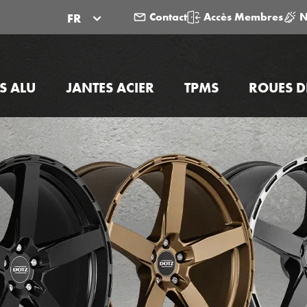
Contact
Accès Membres
N
FR
S ALU
JANTES ACIER
TPMS
ROUES D