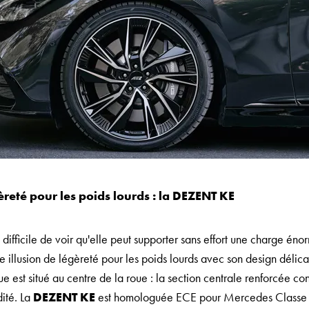
èreté pour les poids lourds : la DEZENT KE
 difficile de voir qu'elle peut supporter sans effort une charge én
 illusion de légèreté pour les poids lourds avec son design délicat
e est situé au centre de la roue : la section centrale renforcée co
dité. La
DEZENT KE
est homologuée ECE pour Mercedes Class