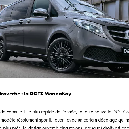
travertie : la DOTZ MarinaBay
it de Formule 1 le plus rapide de l'année, la toute nouvelle DOTZ
modèle résolument sportif, jouant avec un certain décalage qui ne
e plus près. Le design ouvert à cinq rayons (presque) droits est co